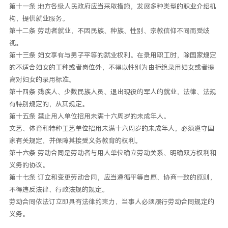
第十一条 地方各级人民政府应当采取措施，发展多种类型的职业介绍机
构，提供就业服务。
第十二条 劳动者就业，不因民族、种族、性别、宗教信仰不同而受歧
视。
第十三条 妇女享有与男子平等的就业权利。在录用职工时，除国家规定
的不适合妇女的工种或者岗位外，不得以性别为由拒绝录用妇女或者提
高对妇女的录用标准。
第十四条 残疾人、少数民族人员、退出现役的军人的就业，法律、法规
有特别规定的，从其规定。
第十五条 禁止用人单位招用未满十六周岁的未成年人。
文艺、体育和特种工艺单位招用未满十六周岁的未成年人，必须遵守国
家有关规定，并保障其接受义务教育的权利。
第十六条 劳动合同是劳动者与用人单位确立劳动关系、明确双方权利和
义务的协议。
第十七条 订立和变更劳动合同，应当遵循平等自愿、协商一致的原则，
不得违反法律、行政法规的规定。
劳动合同依法订立即具有法律约束力，当事人必须履行劳动合同规定的
义务。