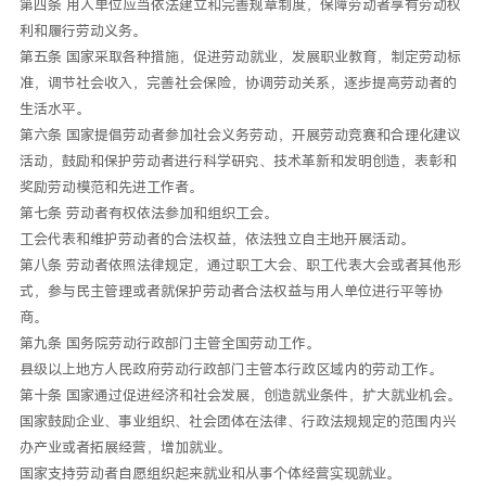
第四条 用人单位应当依法建立和完善规章制度，保障劳动者享有劳动权
利和履行劳动义务。
第五条 国家采取各种措施，促进劳动就业，发展职业教育，制定劳动标
准，调节社会收入，完善社会保险，协调劳动关系，逐步提高劳动者的
生活水平。
第六条 国家提倡劳动者参加社会义务劳动，开展劳动竞赛和合理化建议
活动，鼓励和保护劳动者进行科学研究、技术革新和发明创造，表彰和
奖励劳动模范和先进工作者。
第七条 劳动者有权依法参加和组织工会。
工会代表和维护劳动者的合法权益，依法独立自主地开展活动。
第八条 劳动者依照法律规定，通过职工大会、职工代表大会或者其他形
式，参与民主管理或者就保护劳动者合法权益与用人单位进行平等协
商。
第九条 国务院劳动行政部门主管全国劳动工作。
县级以上地方人民政府劳动行政部门主管本行政区域内的劳动工作。
第十条 国家通过促进经济和社会发展，创造就业条件，扩大就业机会。
国家鼓励企业、事业组织、社会团体在法律、行政法规规定的范围内兴
办产业或者拓展经营，增加就业。
国家支持劳动者自愿组织起来就业和从事个体经营实现就业。